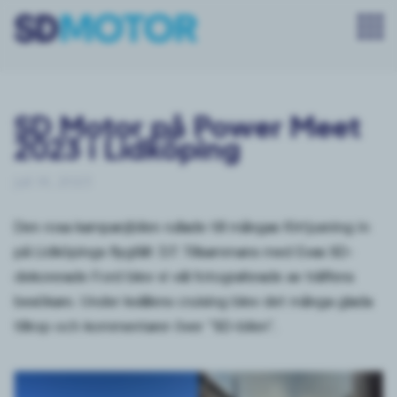
SD Motor på Power Meet
2023 i Lidköping
juli 14, 2023
Den rosa kampanjbilen rullade till mångas förtjusning in
på Lidköpings flygfält 7/7. Tillsammans med Evas SD-
dekorerade Ford blev vi väl fotograferade av träffens
besökare. Under kvällens cruising blev det många glada
tillrop och kommentarer över ”SD-bilen”.