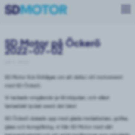
SD Motor på Öckerö
2022-07-02
juli 6, 2022
SD Motor fick förfrågan om att delta i ett motorevent
med SD Öckerö.
Vi tackade omgående ja till inbjudan, och vilket
fantastiskt lyckat event det blev!
SD Öckerö dukade upp med glada medarbetare, gofika,
glass och korvgrillning, vi från SD Motor med vårt