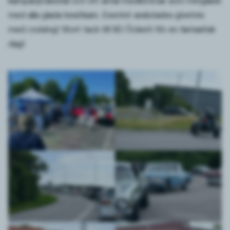
kampanjmaterial och ett antal medlemmar som minglade
med alla glada besökare. Eventet avslutades givetvis
med cruising! Stort tack till SD Öckerö för en fantastisk
dag!