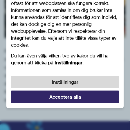
oftast för att webbplatsen ska fungera korrekt.
Informationen som samlas in om dig brukar inte
kunna användas för att identifiera dig som individ,
det kan dock ge dig en mer personlig
webbupplevelse. Eftersom vi respekterar din
integritet kan du välja att inte tillåta vissa typer av
cookies.
Fyra fantastiska dagar med god bemanning av
Du kan även välja vilken typ av kakor du vill ha
medlemmar från kommunföreningar, regioner, riksdagen
genom att klicka på
Inställningar
.
och EU-parlamentet! Tusentals positiva kontakter med
väljare från hela landet borgar för ett tillskott av röster i
Inställningar
det kommande valet.. Många valde även att på stående
fot bli medlemmar i Sverigedemokraterna. Tack till alla
Acceptera alla
som på något sätt bidrog i det lyckade eventet.