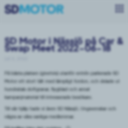
SD Motor i Nässjö på Car &
Swap Meet 2022-06-18
juli 6, 2022
På bästa platsen (givetvis) utanför entrén parkerade SD
Motor ett stort tält med lämpligt fordon, och delade ut
hundratals doftgranar, flygblad och annat
kampanjmaterial till intresserade besökare.
Till vår hjälp hade vi även SD Nässjö, Ungsvenskar och
några av våra vanliga medlemmar.