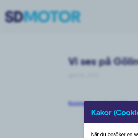
Vi ses på Göl
april 26, 2025
Kommande marknad i Gölingst
Kakor (Cooki
När du besöker en we