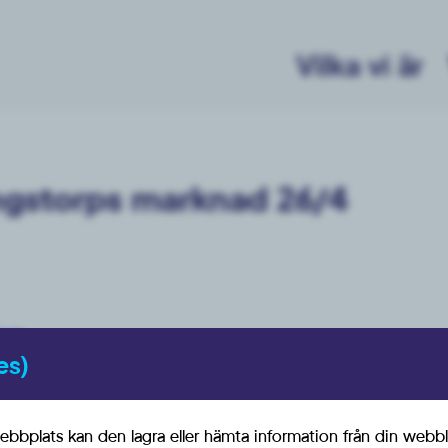
Vilka vi är
ingstorps marknad 26/4
orp
es)
bbplats kan den lagra eller hämta information från din webbl