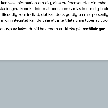
 kan vara information om dig, dina preferenser eller din enhe
ska fungera korrekt. Informationen som samlas in om dig bruk
i medlem du ock
ntifiera dig som individ, det kan dock ge dig en mer personl
r din integritet kan du välja att inte tillåta vissa typer av coo
ken typ av kakor du vill ha genom att klicka på
Inställningar
.
Integritetspolicy
Inställningar för cookies
© 2026 SD Motor