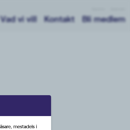
Nyheter
Kalender
Vad vi vill
Kontakt
Bli medlem
äsare, mestadels i