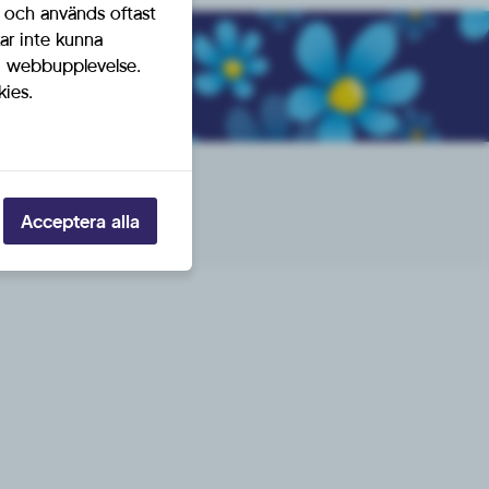
t och används oftast
ar inte kunna
så!
ig webbupplevelse.
kies.
Acceptera alla