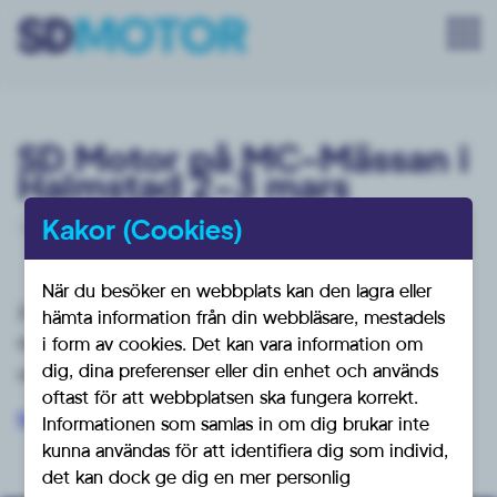
SD Motor på MC-Mässan i
Halmstad 2-3 mars
Kakor (Cookies)
februari 10, 2024
När du besöker en webbplats kan den lagra eller
2-3 mars ses vi i vimlet på mässan. Besök oss i vår
hämta information från din webbläsare, mestadels
monter o snacka motor med oss, och vad som i vår
i form av cookies. Det kan vara information om
dig, dina preferenser eller din enhet och används
omvärld har påverkan på vår verksamhet.
oftast för att webbplatsen ska fungera korrekt.
https://www.bvnevent.se/
Informationen som samlas in om dig brukar inte
kunna användas för att identifiera dig som individ,
det kan dock ge dig en mer personlig