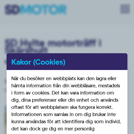
SD Hylte motorträff i
Skärshult
Kakor (Cookies)
När:
Lördagen den 13 maj 2023, kl 13:00-19:00
När du besöker en webbplats kan den lagra eller
SD Hylte arrangerar sin årliga motorträff på Skärshults
hämta information från din webbläsare, mestadels
camping
i form av cookies. Det kan vara information om
dig, dina preferenser eller din enhet och används
oftast för att webbplatsen ska fungera korrekt.
Informationen som samlas in om dig brukar inte
kunna användas för att identifiera dig som individ,
det kan dock ge dig en mer personlig